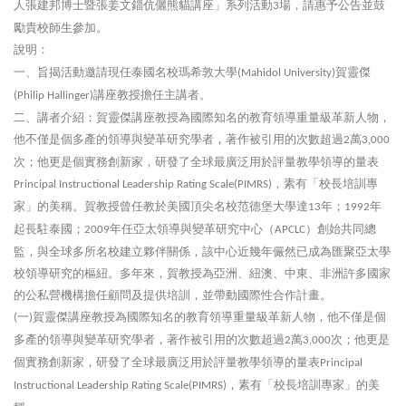
人張建邦博士暨張姜文錙伉儷熊貓講座」系列活動
場，請惠予公告並鼓
3
勵貴校師生參加。
說明：
一、旨揭活動邀請現任泰國名校瑪希敦大學
賀靈傑
(Mahidol University)
講座教授擔任主講者。
(Philip Hallinger)
二、講者介紹：賀靈傑講座教授為國際知名的教育領導重量級革新人物，
他不僅是個多產的領導與變革研究學者，著作被引用的次數超過
萬
2
3,000
次；他更是個實務創新家，研發了全球最廣泛用於評量教學領導的量表
，素有「校長培訓專
Principal Instructional Leadership Rating Scale(PIMRS)
家」的美稱。賀教授曾任教於美國頂尖名校范德堡大學達
年；
年
13
1992
起長駐泰國；
年任亞太領導與變革研究中心（
）創始共同總
2009
APCLC
監，與全球多所名校建立夥伴關係，該中心近幾年儼然已成為匯聚亞太學
校領導研究的樞紐。多年來，賀教授為亞洲、紐澳、中東、非洲許多國家
的公私營機構擔任顧問及提供培訓，並帶動國際性合作計畫。
一
賀靈傑講座教授為國際知名的教育領導重量級革新人物，他不僅是個
(
)
多產的領導與變革研究學者，著作被引用的次數超過
萬
次；他更是
2
3,000
個實務創新家，研發了全球最廣泛用於評量教學領導的量表
Principal
，素有「校長培訓專家」的美
Instructional Leadership Rating Scale(PIMRS)