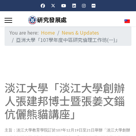
Sele
You are here:
Home
News & Updates
亞洲大學「107學年度中區研究倫理工作坊(一)」
淡江大學「淡江大學創辦
人張建邦博士暨張姜文錙
伉儷熊貓講座」
主旨：淡江大學教育學院訂於
年
月
日至
日舉辦「淡江大學創辦
107
12
19
21