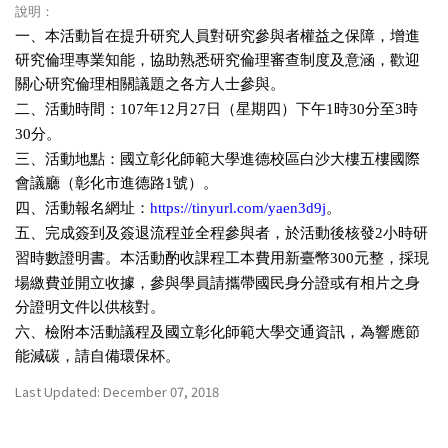
說明：
一、本活動旨在提升研究人員對研究參與者權益之保障，增進
研究倫理專業知能，協助熟悉研究倫理審查制度及意涵，歡迎
關心研究倫理相關議題之各方人士參與。
二、活動時間：
年
月
日（星期四）下午
時
分至
時
107
12
27
1
30
3
分。
30
三、活動地點：國立彰化師範大學進德校區白沙大樓五樓國際
會議廳（彰化市進德路
號）。
1
四、活動報名網址：
。
https://tinyurl.com/yaen3d9j
五、完成簽到及簽退流程並全程參與者，於活動後核發
小時研
2
習時數證明書。本活動酌收課程工本費用新臺幣
元整，採現
300
場繳費並開立收據，參與學員請攜帶國民身分證或有相片之身
分證明文件以供核對。
六、檢附本活動議程及國立彰化師範大學交通資訊，為響應節
能減碳，請自備環保杯。
Last Updated: December 07, 2018