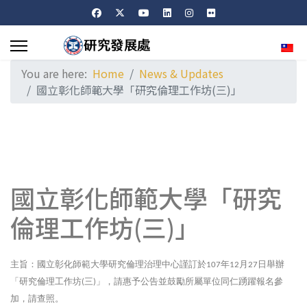
Sele
You are here:
Home
News & Updates
國立彰化師範大學「研究倫理工作坊(三)」
國立彰化師範大學「研究
倫理工作坊(三)」
主旨：國立彰化師範大學研究倫理治理中心謹訂於
年
月
日舉辦
107
12
27
「研究倫理工作坊
三
」，請惠予公告並鼓勵所屬單位同仁踴躍報名參
(
)
加，請查照。