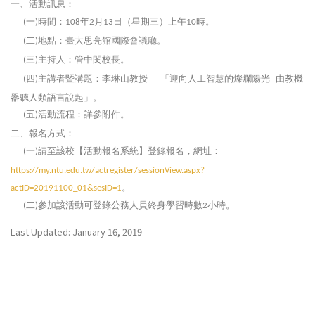
一、活動訊息：
一
時間：
年
月
日（星期三）上午
時。
(
)
108
2
13
10
二
地點：臺大思亮館國際會議廳。
(
)
三
主持人：管中閔校長。
(
)
四
主講者暨講題：李琳山教授──「迎向人工智慧的燦爛陽光
由教機
(
)
--
器聽人類語言說起」。
五
活動流程：詳參附件。
(
)
二、報名方式：
一
請至該校【活動報名系統】登錄報名，網址：
(
)
https://my.ntu.edu.tw/actregister/sessionView.aspx?
。
actID=20191100_01&sesID=1
二
參加該活動可登錄公務人員終身學習時數
小時。
(
)
2
Last Updated: January 16, 2019