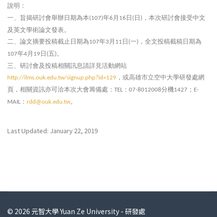
說明：
一、旨揭研討會舉辦日期為本
年
月
日
日
，本次研討會接受中文
(107)
6
16
(
)
及英文學術論文發表。
二、論文摘要投稿截止日期為
年
月
日
一
，全文投稿截稿日期為
107
3
11
(
)
年
月
日
五
。
107
4
19
(
)
三、研討會及投稿相關訊息請詳見活動網站
，或高雄市立空中大學研發處網
http://ilms.ouk.edu.tw/signup.php?id=129
頁，相關資訊亦可洽本次大會籌備處：
：
分機
；
TEL
07-8012008
1427
E-
：
。
MAIL
rdd@ouk.edu.tw
Last Updated: January 22, 2019
© 2026 元智大學 Yuan Ze University - 研發處