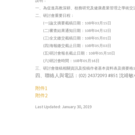
說明：
一、為促進高教深耕、校務研究及健康產業管理之學術交
二、研討會重要日程：
一
論文摘要截稿日期：
年
月
日
(
)
108
03
15
二
審查結果通知日期：
年
月
日
(
)
108
04
12
三
全文繳交截稿日期：
年
月
日
(
)
108
05
01
四
海報繳交截止日期：
年
月
日
(
)
108
05
03
五
研討會報名截止日期：
年
月
日
(
)
108
05
10
六
研討會時間：
年
月
日
(
)
108
05
16
三、研討會徵稿相關資訊及投稿作者基本資料表及摘要格
四、聯絡人與電話：
沈靖敏
(02) 24372093 #851
附件1
附件2
Last Updated: January 30, 2019