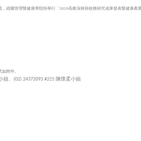
流，經國管理暨健康學院特舉行「
高教深耕與校務研究成果發表暨健康產
2019
式如附件。
小姐、
陳懷柔小姐
(02) 24372093 #215