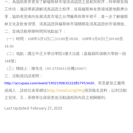
一、為協助業界更加了解穆斯林市場清貞認證之規範與程序，特舉辦旨掲
工作坊，邀請專家講解清真認證之程序，並藉穆斯林友善場域實地觀摩分
享，協助有意南向拓展清真市場之台灣廠商與青年褶子，進一步了解穆斯
林文化及飲食習慣、清真認證與穆斯林市場關聯及清真認證的市場價值。
二、旨掲活動舉辦時間與地點如下：
（一）時間：
年
月
日
二
至
、
年
月
日
三
至
108
3
5
(
)13:00
18:00
108
3
6
(
)09:00
16:30
（二）地點：國立中正大學法學院
樓大法庭（嘉義縣民雄鄉大學路一段
1
號）
168
（三）聯絡人：陳先生（
分機
）
05-2720411
25007
三、活動資訊請查閱：
。有意參加之廠商
http://accupass.com/event/1902190635222857953420
或個人，請前往表單網址
http://reurl.cc/qZ9vg
填寫報名資料，以利活動
之安排。又，承辦單位保留更改活動議程與內容之相關權利。
Last Updated: February 27, 2019