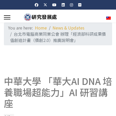
Sele
You are here:
Home
News & Updates
台北市電腦商業同業公會 辦理「經濟部科研成果價
值創造計畫（價創2.0）推廣說明會」
中華大學 「華大AI DNA 培
養職場超能力」AI 研習講
座