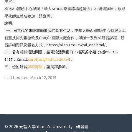
主旨：
檢送
體驗中心舉辦『華大
培養職場超能力』
研習講座，歡迎
AI+
AI DNA
AI
學校師生報名參加，請查照。
說明
:
一、
世代的來臨將顛覆我們既有生活，中華大學A
體驗中心特與人工
AI
I+
智慧技術先驅微軟及
Google
國際大廠合作，舉辦一系列
AI
研習課程，研
https://ai.chu.edu.tw/ai_dna.html/
習詳細資訊及報名方式
，
。
二、若有相關活動問題，請電洽活動窗口：楊家柔小姐
分機
(
03-518-
；
Email:
carolyang@chu.edu.tw
)
。
6437
三、檢附研習
課程海報
，請踴躍參加。
Last Updated: March 12, 2019
© 2026 元智大學 Yuan Ze University - 研發處