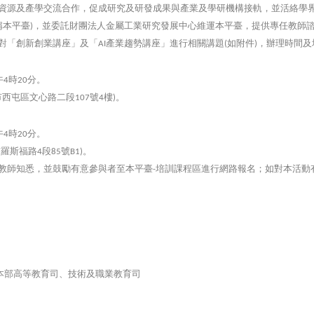
資源及產學交流合作，促成研究及研發成果與產業及學研機構接軌，並活絡學
稱本平臺
，並委託財團法人金屬工業研究發展中心維運本平臺，提供專任教師
)
對「創新創業講座」及「
產業趨勢講座」進行相關講題
如附件
，辦理時間及
AI
(
)
午
時
分。
4
20
市西屯區文心路二段
號
樓
。
107
4
)
午
時
分。
4
20
市羅斯福路
段
號
。
4
85
B1)
教師知悉，並鼓勵有意參與者至本平臺
培訓課程區進行網路報名；如對本活動
-
。
本部高等教育司、技術及職業教育司