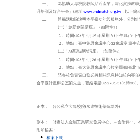
一、
為協助大專校院教師貼近產業，深化實務教學
升培訓及媒合平臺」
網址
，以下簡
(
:
www.phdmatch.org.tw
二、
旨揭活動除說明本平臺功能與服務外，分別針
一
「創新創業講座」（如附件
）
(
)
1
１、時間
年
月
日
星期五
下午
時至下
:108
4
19
(
)
1
２、地點：臺中集思會議中心
會議室
臺中
G2
(
二
「
產業趨勢講座」（如附件
）
(
)
AI
2
１、時間
年
月
日
星期五
下午
時至下
:108
4
26
(
)
1
２、地點：臺大集思會議中心拉斐爾廳
臺北
(
三、
請各校負責窗口務必將相關訊息轉知校內專任
合平臺計畫辦公室劉先生，聯絡電話
轉
02-2701-3181
308
正本：
各公私立大專校院
永達技術學院除外
(
)
副本：
財團法人金屬工業研究發展中心、︵含附件︶、
附加檔案：
檔案下載