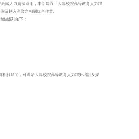
界高階人力資源運用，本部建置「大專校院高等教育人力躍
諮詢及轉入產業之相關媒合作業。
地點臚列如下：
有相關疑問，可逕洽大專校院高等教育人力躍升培訓及媒