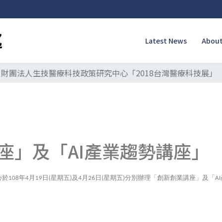
Latest News
About
財團法人生技醫療科技政策研究中心「2018台灣醫療科技展」
座」及「AI產業趨勢講座」
心於
年
月
日
星期五
及
月
日
星期五
分別辦理「創新創業講座」及「
108
4
19
(
)
4
26
(
)
AI