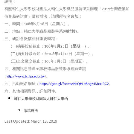
說明：
有關輔仁大學學校財團法人輔仁大學織品服裝學系辦理「
台灣產業加
2019
值創新研討會」徵稿辦法，請踴躍報名參加
!!
一、時間：
年
月
日（星期六）。
108
5
18
二、地點：輔仁大學織品服裝學系
朝橒樓
。
(
)
三、研討會徵稿相關重要時程：
一
摘要投稿截止：
年
月
日（星期一）
。
(
)
108
3
25
二
摘要錄取通知：至
年
月
日（星期一）。
(
)
108
4
15
三
全文繳交截止：
年
月
日（星期五）。
(
)
108
5
3
四、相關訊息請逕至該校織品服裝學系網頁查詢
。
(
http://www.tc.fju.edu.tw
)
五、活動報名網址：
。
https://goo.gl/forms/HsQHLeBhgMMcxlRC2
六、其他相關資訊，詳如附件。
輔仁大學學校財團法人輔仁大學函
徵稿辦法
Last Updated: March 13, 2019