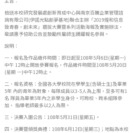
主旨：
檢送本校研究發展處創新育成中心與南京百騰企業管理諮
詢有限公司(伊諾光點創夢基地)聯合主辦「2019煌和信息
致青春‧創未來」選拔大賽暨系列活動海報及實施辦法，
敬請惠予協助公告並鼓勵所屬師生踴躍報名參與。
說明：
一、報名及作品繳件時間：即日起至108年5月6日(星期一)
中午 12時止開放參賽報名，作品繳件時間至108年5月20日
(星期 一)中午12時止。
二、報名資格：全國各大學校院在學學生(含碩士生)及畢業
5年 內的青年為對象，每隊成員以3-5人為上限，至多可有1
名 隊員為畢業5年內之非學生身分。可跨校、跨系組隊參
加， 指導老師最多以2人為限。
三、決賽入圍公告：108年5月31日(星期五)。
四、決賽暨頒獎典禮：108年6月12日(星期三)；地點為本校