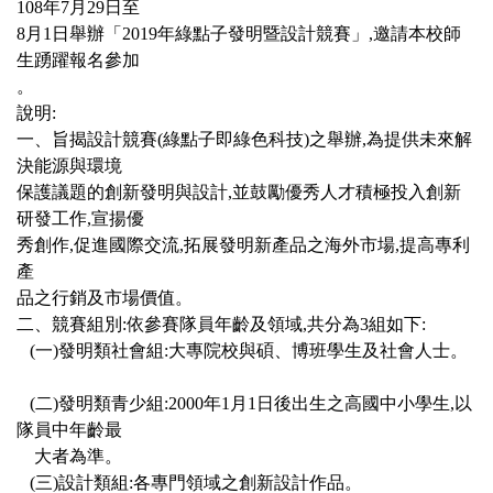
108年7月29日
至
8月1日舉辦「2019年綠點子發明暨設計競賽」,邀請本校師
生踴躍報
名參加
。
說明:
一、旨揭設計競賽(綠點子即綠色科技)之舉辦,為提供未來解
決能源與環境
保護議題的創新發明與設計,並鼓勵優秀人才積極投入創新
研發工作,
宣揚優
秀創作,促進國際交流,拓展發明新產品之海外市場,提高專利
產
品之行銷及市場價值。
二、競賽組別:依參賽隊員年齡及領域,共分為3組如下:
(一)發明類社會組:大專院校與碩、博班學生及社會人士。
(二)發明類青少組:2000年1月1日後出生之高國中小學生,以
隊員中年齡最
大者為準。
(三)設計類組:各專門領域之創新設計作品。