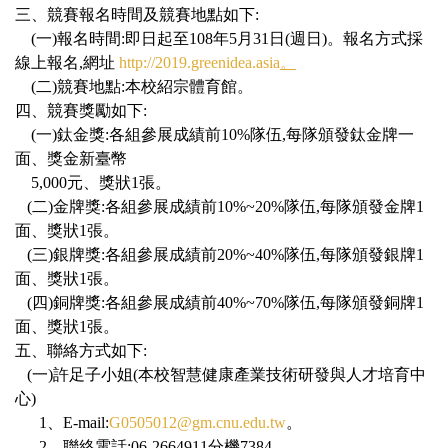
三、競賽報名時間及競賽地點如下:
(一)報名時間:即日起至108年5月31日(週日)。報名方式採
線上報名,網址
http://2019.greenidea.asia
。
(二)競賽地點:本校紹宗體育館。
四、競賽獎勵如下:
(一)鈦金獎:各組參展成績前10%隊伍,每隊頒發鈦金牌一
面、獎金新臺幣
5,000元、獎狀1張。
(二)金牌獎:各組參展成績前10%~20%隊伍,每隊頒發金牌1
面、獎狀1張。
(三)銀牌獎:各組參展成績前20%~40%隊伍,每隊頒發銀牌1
面、獎狀1張。
(四)銅牌獎:各組參展成績前40%~70%隊伍,每隊頒發銅牌1
面、獎狀1張。
五、聯絡方式如下:
(一)許足子小姐(本校智慧健康產業技術研發與人才培育中
心)
1、E-mail:
G0505012@gm.cnu.edu.tw
。
2、聯絡電話:06-2664911分機7384。