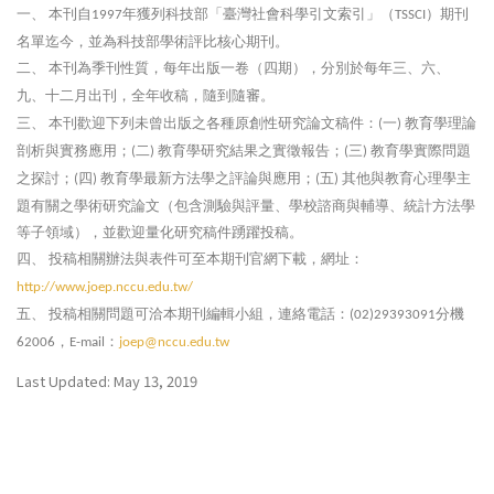
一、
本刊自
年獲列科技部「臺灣社會科學引文索引」（
）期刊
1997
TSSCI
名單迄今，並為科技部學術評比核心期刊。
二、
本刊為季刊性質，每年出版一卷（四期），分別於每年三、六、
九、十二月出刊，全年收稿，隨到隨審。
三、
本刊歡迎下列未曾出版之各種原創性研究論文稿件：
一
教育學理論
(
)
剖析與實務應用；
二
教育學研究結果之實徵報告；
三
教育學實際問題
(
)
(
)
之探討；
四
教育學最新方法學之評論與應用；
五
其他與教育心理學主
(
)
(
)
題有關之學術研究論文（包含測驗與評量、學校諮商與輔導、統計方法學
等子領域），並歡迎量化研究稿件踴躍投稿。
四、
投稿相關辦法與表件可至本期刊官網下載，網址：
http://www.joep.nccu.edu.tw/
五、
投稿相關問題可洽本期刊編輯小組，連絡電話：
分機
(02)29393091
，
：
62006
E-mail
joep@nccu.edu.tw
Last Updated: May 13, 2019