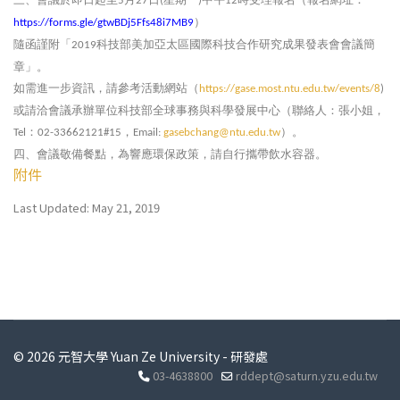
5
27
(
)
12
）
https://forms.gle/gtwBDj5Ffs48i7MB9
隨函謹附「
科技部美加亞太區國際科技合作研究成果發表會會議簡
2019
章」。
如需進一步資訊，請參考活動網站（
https://gase.most.ntu.edu.tw/events/8
)
或請洽會議承辦單位科技部全球事務與科學發展中心（聯絡人：張小姐，
：
，
）。
Tel
02-33662121#15
Email:
gasebchang@ntu.edu.tw
四、會議敬備餐點，為響應環保政策，請自行攜帶飲水容器。
附件
Last Updated: May 21, 2019
© 2026 元智大學 Yuan Ze University - 研發處
03-4638800
rddept@saturn.yzu.edu.tw