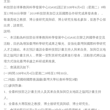
主旨
:
科技部全球事務與科學發展中心
謹訂於
年
月
日（星期二）
時
(GASE)
108
6
4
9
至
時
分舉辦「
科技部美加亞太區國際合作研究成果發表會」，
17
30
2019
敬邀貴校之教授、博士後研究員與碩、博士研究生報名參加，並惠予公假
出席，請查照。
說明
:
一、本活動為科技部全球事務與科學發展中心
主辦之跨國學者交流
(GASE)
活動，目的為增加臺灣科學研究成果之曝光、並強化臺灣與國際科學研究
人才之鏈結。本次預計邀請全臺科技部計畫主持人與來自美、加與亞太地
區之協同計畫主持人，齊聚一堂對其研究成果進行發表，活動形式將以論
壇方式強化臺灣卓越之科研成果推廣。
二、會議資訊如下
:
一
時間
年
月
日
星期二
時至
時
分。
(
)
:108
6
4
(
)9
17
30
二
地點
梁國樹國際會議廳
臺灣大學社會科學院
樓
(
)
:
(
3
)
三
參與對象
(
)
:
、全臺科技部之計畫主持人及其來自美加與亞太地區之協同計畫主持
1
人。
、全臺各大專院校之教授、博士後研究員與碩、博士研究生。
2
三、會議於即日起至
月
日
星期一
中午
時受理報名
（報名網址：