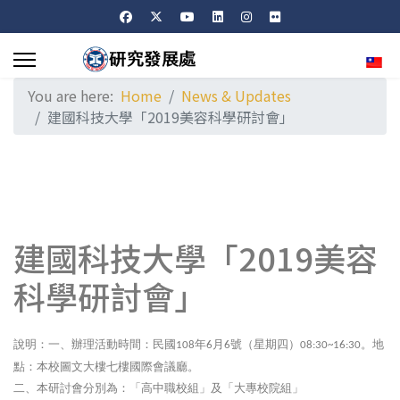
Sele
You are here:
Home
News & Updates
建國科技大學「2019美容科學研討會」
建國科技大學「2019美容
科學研討會」
說明：一、辦理活動時間：民國
年
月
號（星期四）
。地
108
6
6
08:30~16:30
點：本校圖文大樓七樓國際會議廳。
二、本研討會分別為：「高中職校組」及「大專校院組」