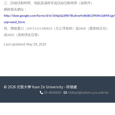
三、詳細活動時間、地點及議程等資訊如活動簡章（如附件）
網路報名網址：
http://does.google.com/forms/d/e/1FAIpQLSfW7Bcdnw9z4kSB13PEWvZdt961gy
usp=send_form
四、聯絡窗口：
（王公澤老師）或
（蕭蓉楨主任）
047111111#2623
2600
或
（系助理史亞蓉）
2602
Last Updated: May 29, 2019
© 2026 元智大學 Yuan Ze University - 研發處
03-4638800
rddept@saturn.yzu.edu.tw