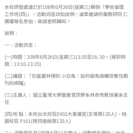
本校研發處謹訂於108年6月26日(星期三)舉辦「學術倫理
工作坊(四)」，活動訊息詳如說明，誠摯邀請所屬教研同 仁
踴躍報名參加，敬請查照轉知。
說明：
一、活動訊息：
(一)時間：108年6月26日(星期三)13:30至16: 30。(報到時
間：13:10-13:25)
(二)講題：「別當叢林裡的 小白兔：如何避免誤觸掠奪性期
刊的網羅」
(三)主講人： 國立臺灣大學圖書資訊學系林奇秀教授兼系主
任
(四)地 點：本校台北校區E402大會議室(主場限120人)、桃
園校區 P101(視訊連線限120人)
二、活動報名至108年6月11日截止，活動報名網址：台北