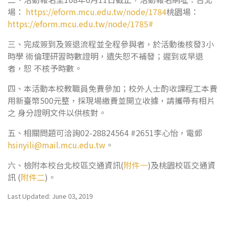
場：
https://eform.mcu.edu.tw/node/1784
桃園場：
https://eform.mcu.edu.tw/node/1785#
三、完成簽到及簽退流程並全程參與者，於活動後核發3小
時學 術倫理研習時數證明，遺失恕不補發；遲到或早退
者，恕 不核予時數。
四、本活動本校教職員免費參加；校外人士酌收課程工本費
用新臺幣500元整，採現場繳費並開立收據，請攜帶有相片
之 身分證明文件以供核對。
五、相關問題可洽詢02-28824564 #2651李心怡，電郵
hsinyili@mail.mcu.edu.tw
。
六、檢附本校台北校區交通資訊(
附件一
)及桃園校區交通資
訊 (
附件二
)。
Last Updated: June 03, 2019