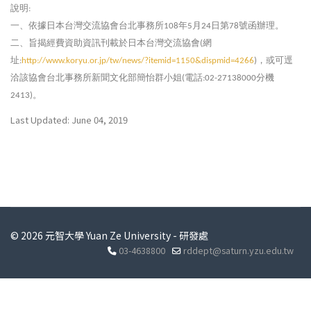
說明
:
一
、
依據日本台灣交流協會台北事務所
年
月
日第
號函辦理
。
108
5
24
78
二
、
旨揭經費資助資訊刊載於日本台灣交流協會
網
(
址
，
或可逕
:
http://www.koryu.or.jp/tw/news/?itemid=1150&dispmid=4266
)
洽該協會台北事務所新聞文化部簡怡群小姐
電話
分機
(
:02-27138000
。
2413)
Last Updated: June 04, 2019
© 2026 元智大學 Yuan Ze University - 研發處
03-4638800
rddept@saturn.yzu.edu.tw