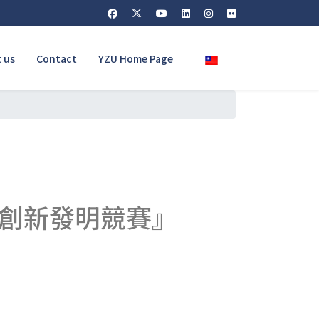
Select your language
 us
Contact
YZU Home Page
子創新發明競賽』