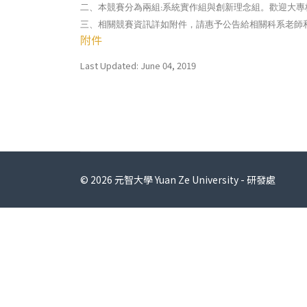
二、本競賽分為兩組
系統實作組與創新理念組。歡迎大專
:
三、相關競賽資訊詳如附件，請惠予公告給相關科系老師
附件
Last Updated: June 04, 2019
© 2026 元智大學 Yuan Ze University - 研發處