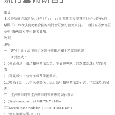
主旨
:
本校表演藝術系將於
年
月
、
日
星期四及星期五
上午
時至
時，
108
6
13
14
(
)
9
5
舉辦「
表演藝術教育國際研討會暨流行藝術研習」，邀請全國大專暨
2019
高中
職
教師及學生報名參加。
(
)
說
明：
說明：
一、研討主題：表演藝術與流行藝術相關主題專題研習
二、研討型式
：
一
專題演講：邀請相關領域官員、學者和專家，針對主題進行精闢演
(
)
講。
二
專題報告：包含海報及學術發表。
(
)
三
徵稿子題：凡與表演藝術，流行藝術相關領域之研究，均歡迎投稿發
(
)
表。
三、流行藝術研習流行藝術研習暨專題製作發表
一
(
)Semi-permanent art NGUYEN THI MUA
二
（
）
(
)Korean Stage modeling
CHRIS-SEONGIL-KIM
三
舞台製妝裝置
金玉釵
(
)
-