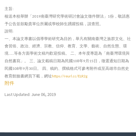
主旨
:
檢送本校舉辦「
南臺灣研究學術研討會論文徵件辦法」
份，敬請惠
2019
1
予公告並鼓勵貴單位所屬或學校師生踴躍投稿，請查照。
說明
:
一、本論文專書以倡導學術研究為目的，舉凡有關南臺灣之族群文化、社
會習俗、政治、經濟、宗教、信仰、教育、文學、藝術、自然生態、環
境
等各方面學術文稿均歡迎投稿。
二、本年度專題為「南臺灣環境與
……
自然書寫」。
三、論文截稿日期為民國
年
月
日，徵選通知日期為
108
9
15
民國
年
月
日。
四、稿約、撰稿格式可參考附件或至高雄市自然史
108
9
30
教育館臉書網頁下載，網址
https://reurl.cc/ELR2g
附件
Last Updated: June 06, 2019