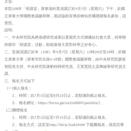
主旨
:
本院
年「研講堂」屏東場科普演講訂於
月
日（星期六）下午，於國
108
9
7
立屏東大學國際會議廳舉辦，惠請協助宣傳並轉知所屬踴躍報名參加，請
查照。
說明
:
一、中央研究院為將基礎研究成果以更親民方式傳播給社會大眾，特舉辦
跨縣市「研講堂」活動，盼能激發大眾對科學之好奇心。
二、旨揭演講訂於本（
）年
月
日（星期六）
時
分至
時，於國
108
9
7
13
20
16
立屏東大學（屏東市民生路
號）國際會議廳舉辦，由中央研究院廖俊
4-18
智院長主持、中央研究院康豹特聘研究員、王寳貫院士及陶秘華研究員主
講。
三、報名方式如下
一
個人報名：
(
)
１、時間：自
月
日起至
月
日止，若額滿則截止報名。
7
1
8
23
２、報名網址：
。
https://forms.gle/ox2mX86PCpemSGsL7
二
團體報名
(
)
１、時間：自
月
日起至
月
日止，若額滿則截止報名。
7
1
7
15
２、報名方式：請至至
下載團報表，填寫完畢
http://bit.ly/2wR34VW