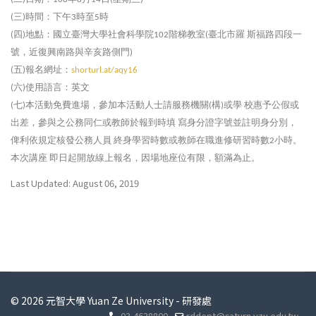
三
時間：下午
時至
時
(
)
3
5
四
地點：國立臺灣大學社會科學院
階梯教室
臺北市羅
斯福路四段一
(
)
102
(
號，近復興南路與辛亥路側門
)
五
報名網址：
(
)
shorturl.at/aqy16
六
使用語言：英文
(
)
七
本活動免費進場，參加本活動人士請服務機關
構
或學
校惠予公假或
(
)
(
)
出差，參與之公務同仁或教師於報到時填
寫身分證字號並註明身分別，
俾利依規定核發公務人員
終身學習時數或教師在職進修研習時數
小時。
2
本次講座
即日起開放線上報名，因場地座位有限，額滿為止。
Last Updated: August 06, 2019
© 2026 元智大學 Yuan Ze University - 研發處
03-4638800
rddept@saturn.yzu.edu.tw