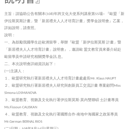
主旨：請協助公告有關本
年跨文化大使系列講座第
場
『歐盟「新
(108)
55
─
伊拉斯莫斯計畫」暨「新居禮夫人人才培育計畫」獎學金說明會』乙案，
詳如說明，請查照。
說明：
一、為鼓勵我國學生赴歐洲留學，舉辦『歐盟「新伊拉斯莫斯
計畫」暨
「新居禮夫人人才培育計畫」說明會』，邀請歐
盟文教官員來臺介紹赴
歐留學及申請研究相關獎學金訊
息。
二、本次說明會詳細資訊如下：
一
主講人：
(
)
１、歐盟研究執行署新居禮夫人人才培育計畫處處長
Mr. Klaus HAUPT
２、歐盟研究執行署新居禮夫人研究與創新員工交流計畫
專案顧問
Miss
Simona LOSMANOVA
３、歐盟教育、視聽及文化執行署伊拉斯莫斯
莫內雙聯碩
士計畫專員
-
Ms.Fissoun CALISKAN
４、歐盟教育、視聽及文化執行署國際合作
南地中海國家之政策專員
-
Mr.German BERNAL RIOS
二
日期：
年
月
日
星期三
(
)
108
8
14
(
)