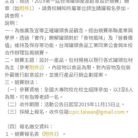
主旨：檢送「2019第一屆台灣罐頭產品創意設計競賽」簡
章（如
附件1
），請貴校轉知所屬單位師生踴躍報名參加，
請查照。
說明：
一、為推廣及宣導正確罐頭食品觀念，經由競賽串聯產業與
學界，透過「實作」瞭解罐頭對於「食物風味」及「營養價
值」維持及保存等功能，台灣罐頭食品工業同業公會與本校
合作辦理旨揭競賽。
二、競賽主題：設計一產品，包材規格以現行各式罐頭包材
為主（參考
附件2
），內容物以食品為限，對內容物及包裝
外觀進行創意設計，並進行產品行銷企劃提案。
三、競賽辦法：
（一）參賽資格：全國大專院校在校生組隊參加，以3至6人
為限，可有指導老師一名。
（二）收件期間：活動公告日起至2019年11月15日止。
（三）採線上報名，收件信箱:
cpic.taiwan@gmail.com
。
（四）報名繳交資料：
１、競賽報名表（
附件3
）。