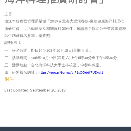
主旨
:
檢送本校餐飲管理系舉辦「
台北海大樂活餐飲
麻辣健康海洋料理推
2019
-
廣研討會」，活動簡章及相關資料如附件，敬請惠予協助公告並鼓勵貴校
師生踴躍報名參加，請查照。
說明
說明：
:
一、
報名時間：即日起至
年
月
日
星期五
止。
108
10
18
(
)
二、
活動時間：
年
月
日
星期六
上午
時
分至下午
時
分。
108
10
19
(
)
8
30
5
30
三、
活動地點：台北海洋科技大學士林校區，中餐科教室。
四、
研習報名網址：
https://goo.gl/forms/yfF1sOO66t7UEkqj1
附件
Last Updated: September 20, 2019