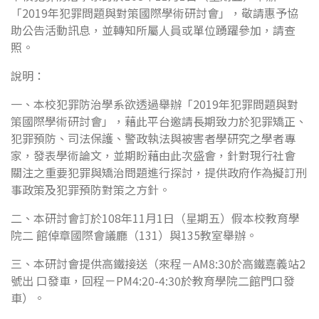
「2019年犯罪問題與對策國際學術研討會」，敬請惠予協
助公告活動訊息，並轉知所屬人員或單位踴躍參加，請查
照。
說明：
一、本校犯罪防治學系欲透過舉辦「2019年犯罪問題與對
策國際學術研討會」，藉此平台邀請長期致力於犯罪矯正、
犯罪預防、司法保護、警政執法與被害者學研究之學者專
家，發表學術論文，並期盼藉由此次盛會，針對現行社會
關注之重要犯罪與矯治問題進行探討，提供政府作為擬訂刑
事政策及犯罪預防對策之方針。
二、本研討會訂於108年11月1日（星期五）假本校教育學
院二 館倬章國際會議廳（131）與135教室舉辦。
三、本研討會提供高鐵接送（來程－AM8:30於高鐵嘉義站2
號出 口發車，回程－PM4:20-4:30於教育學院二館門口發
車）。