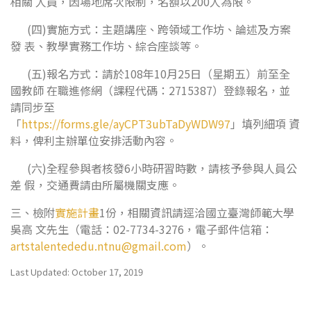
相關 人員，因場地席次限制，名額以200人為限。
(四)實施方式：主題講座、跨領域工作坊、論述及方案
發 表、教學實務工作坊、綜合座談等。
(五)報名方式：請於108年10月25日（星期五）前至全
國教師 在職進修網（課程代碼：2715387）登錄報名，並
請同步至
「
https://forms.gle/ayCPT3ubTaDyWDW97
」填列細項 資
料，俾利主辦單位安排活動內容。
(六)全程參與者核發6小時研習時數，請核予參與人員公
差 假，交通費請由所屬機關支應。
三、檢附
實施計畫
1份，相關資訊請逕洽國立臺灣師範大學
吳高 文先生（電話：02-7734-3276，電子郵件信箱：
artstalentededu.ntnu@gmail.com
）。
Last Updated: October 17, 2019