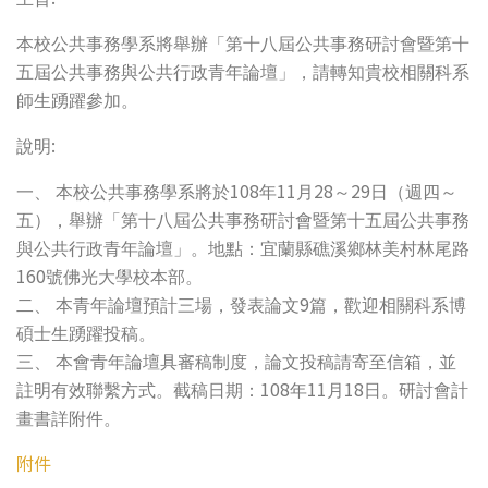
本校公共事務學系將舉辦「第十八屆公共事務研討會暨第十
五屆公共事務與公共行政青年論壇」，請轉知貴校相關科系
師生踴躍參加。
:
說明
108
11
28
29
一、
本校公共事務學系將於
年
月
～
日（週四～
五），舉辦「第十八屆公共事務研討會暨第十五屆公共事務
與公共行政青年論壇」。地點：宜蘭縣礁溪鄉林美村林尾路
160
號佛光大學校本部。
9
二、
本青年論壇預計三場，發表論文
篇，歡迎相關科系博
碩士生踴躍投稿。
三、
本會青年論壇具審稿制度，論文投稿請寄至
信箱，並
108
11
18
註明有效聯繫方式。截稿日期：
年
月
日。研討會計
畫書詳附件
。
附件