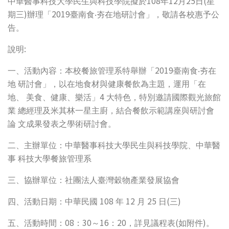
108
12
25
(
中華醫事科技大學民生與科技學院擬於
年
月
日
星
)
2019
期三
辦理「
臺南食‧夯在地研討會」，敬請各校惠予公
告。
:
說明
2019
一、活動內容：本校餐旅管理系特舉辦「
臺南食‧夯在
地
研討會」，以在地食材與健康餐飲為主題，運用「在
4
地、
美食、健康、樂活」
大特色，特別邀請國際觀光旅館
業
總經理及米其林一星主廚，結合餐飲示範講座與研討會
論
文成果發表之學術研討會。
二、主辦單位：中華醫事科技大學民生與科技學院、中華醫
事
科技大學餐旅管理系
三、協辦單位：社團法人臺灣穀物產業發展協會
108
12
25
(
)
四、活動日期：中華民國
年
月
日
三
08
30
16
20
(
)
五、活動時間：
：
～
：
，詳見議程表
如附件
。