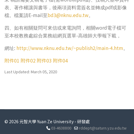
pdf
表、著作權讓與書等，後兩項資料需簽名並轉成
或影像
E-mail
bd3@nknu.edu.tw
檔。檔案請
至
。
word
四、如有相關疑問可來信或來電詢問，相關
電子檔可
-
至本校教務處綜合業務組網頁選單
高雄師大學報下載，
:
http://www.nknu.edu.tw/~publish2/main-4.htm
網址
。
附件01
附件02
附件03
附件04
Last Updated: March 05, 2020
© 2026 元智大學 Yuan Ze University - 研發處
03-4638800
rddept@saturn.yzu.edu.tw