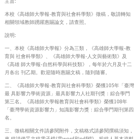
:
主旨
-
本校《高雄師大學報
教育與社會科學類》徵稿，敬請轉知
相關領域教師踴躍惠賜論文，請查照。
:
說明
-
一、本校《高雄師大學報》分為三類，《高雄師大學報
教
-
育與
社會科學類》、《高雄師大學報
人文與藝術類》及
-
《高雄
師大學報
自然科學與科技類》，每年於六月及十二
月各出
刊乙期。歡迎隨時惠賜文稿，隨到隨審。
-
105
二、《高雄師大學報
教育與社會科學類》榮獲
年「臺灣
最
具影響力學術資源」最具影響力人社期刊獎：綜合學門
108
第三名。《高雄師大學報教育與社會科學類》榮獲
年
「臺灣學術資源影響力」知識影響力獎：綜合學門期刊第四
名。
三、徵稿相關文件請參閱附件，文稿格式請參閱撰稿須知，
(
word
pdf
)
來
稿請備妥文稿電子檔
需
和
檔
、投稿人基本資料