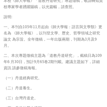
本校《師大學報》「道教丹道研究」專題徵稿，敬請轉知貴
校專家學者踴躍賜稿，以光篇幅，請查照。
:
說明
105
11
一、本刊自
年
月起由《師大學報：語言與文學類》更
名為
《師大學報》，以刊登文學、歷史、哲學領域之研究
3
9
論文
為宗旨。全年徵稿，一年出版兩期，刊期為
月及
月。
109
二、本次專題徵稿主題為「道教丹道研究」，截稿日為
6
30
9
65
2
年
月
日，預計
月
卷
期刊載。建議主題如下，詳細
資訊
請參徵稿海報。
（一）丹道經典研究。
（二）丹道養生。
（三）台灣丹道史。