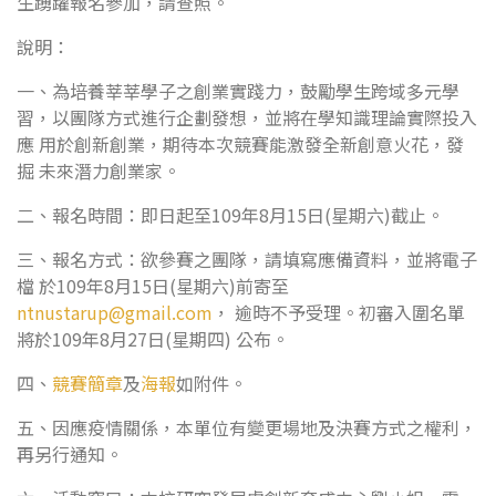
生踴躍報名參加，請查照。
說明：
一、為培養莘莘學子之創業實踐力，鼓勵學生跨域多元學
習，以團隊方式進行企劃發想，並將在學知識理論實際投入
應 用於創新創業，期待本次競賽能激發全新創意火花，發
掘 未來潛力創業家。
二、報名時間：即日起至109年8月15日(星期六)截止。
三、報名方式：欲參賽之團隊，請填寫應備資料，並將電子
檔 於109年8月15日(星期六)前寄至
ntnustarup@gmail.com
， 逾時不予受理。初審入圍名單
將於109年8月27日(星期四) 公布。
四、
競賽簡章
及
海報
如附件。
五、因應疫情關係，本單位有變更場地及決賽方式之權利，
再另行通知。