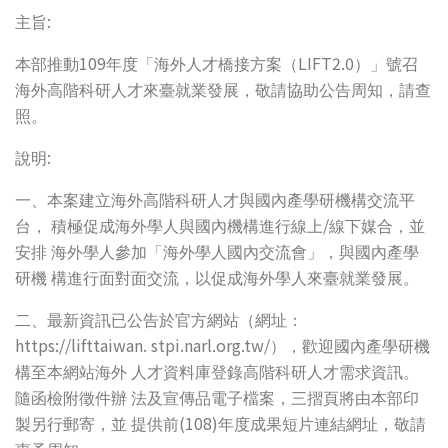
:
主旨
109
LIFT2.0
本部推動
年度「海外人才橋接方案（
）」號召
海外高階科研人才來臺就業發展，敬請協助公告周知，請查
照。
:
說明
一、本案建立海外高階科研人才與國內產學研機構交流平
/
台，
積極促成海外學人與國內機構進行線上
線下媒合，並
安排
海外學人參加「海外學人國內交流會」，與國內產學
研機
構進行面對面交流，以促成海外學人來臺就業發展。
二、最新資訊已公告於官方網站（網址：
https://lifttaiwan. stpi.narl.org.tw/
），歡迎國內產學研機
構至本網站海外
人才資料庫登錄高階科研人才需求資訊。
隨函檢附徵件辦
法及宣傳品電子檔案，三摺頁將由本部印
(108)
製另行郵寄，並
提供前
年度成果短片連結網址，敬請