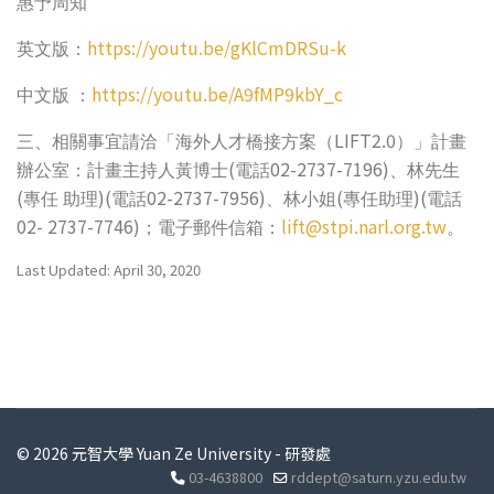
惠予周知
https://youtu.be/gKlCmDRSu-k
英文版
：
https://youtu.be/A9fMP9kbY_c
中文版
：
LIFT2.0
三、相關事宜請洽「海外人才橋接方案（
）」計畫
(
02-2737-7196)
辦公室：計畫主持人黃博士
電話
、林先生
(
)(
02-2737-7956)
(
)(
專任
助理
電話
、林小姐
專任助理
電話
02- 2737-7746)
lift@stpi.narl.org.tw
；電子郵件信箱：
。
Last Updated: April 30, 2020
© 2026 元智大學 Yuan Ze University - 研發處
03-4638800
rddept@saturn.yzu.edu.tw