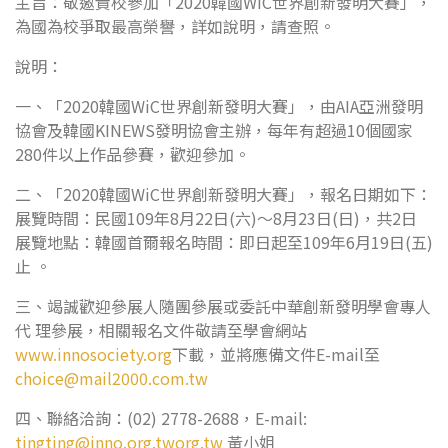
主旨：敬邀貴校參加「2020韓國WiC世界創新發明大賽」，
為國為校爭取最高榮譽，詳如說明，請查照。
說明：
一、「2020韓國WiC世界創新發明大賽」，由AIA亞洲發明
協會及韓國KINEWS發明協會主辦，每年有超過10個國家
280件以上作品參賽，歡迎參加。
二、「2020韓國WiC世界創新發明大賽」，報名日期如下：
展覽時間：民國109年8月22日(六)～8月23日(日)，共2日
展覽地點：韓國首爾報名時間：即日起至109年6月19日(五)
止 。
三、竭誠歡迎參展人隨團參展或委託中華創新發明學會專人
代 理參展，相關報名文件敬請至學會網站
www.innosociety.org
下載，並將應備文件E-mail至
choice@mail2000.com.tw
四、聯絡洽詢：(02) 2778-2688，E-mail:
tingting@inno.org.tworg.tw
黃小姐