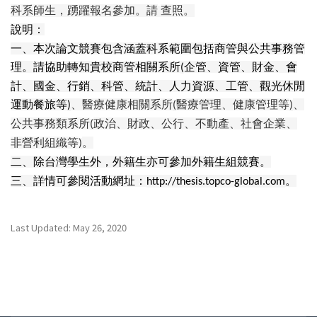
科系師生，踴躍報名參加。請
查照。
說明：
一、本次論文競賽包含涵蓋科系範圍包括商管與公共事務管
理。請協助轉知貴校商管相關系所
企管、資管、財金、會
(
計、國金、行銷、科管、統計、人力資源、工管、觀光休閒
運動餐旅等
、醫療健康相關系所
醫療管理、健康管理等
、
)
(
)
公共事務類系所
政治、財政、公行、不動產、社會企業、
(
非營利組織等
。
)
二、除台灣學生外，外籍生亦可參加外籍生組競賽。
三、詳情可參閱活動網址：
。
http://thesis.topco-global.com
Last Updated: May 26, 2020