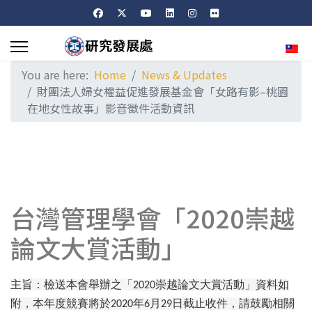
Sele
You are here:
Home
News & Updates
財團法人婦女權益促進發展基金會「女路有影–桃園
在地女性故事」影音徵件活動資訊
台灣管理學會「2020崇越
論文大賞活動」
主旨：檢送本會舉辦之「
崇越論文大賞活動」資料如
2020
附，本年度競賽將於
年
月
日截止收件，請鼓勵相關
2020
6
29