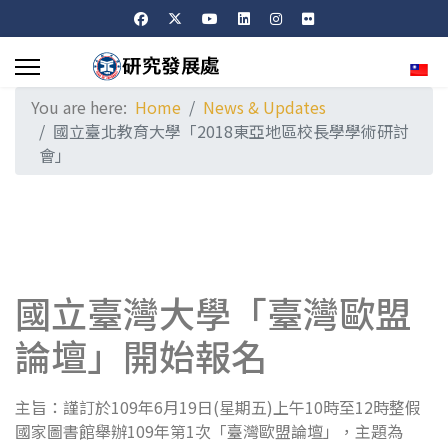
Sele
You are here:
Home
News & Updates
國立臺北教育大學「2018東亞地區校長學學術研討
會」
國立臺灣大學「臺灣歐盟
論壇」開始報名
主旨：謹訂於109年6月19日(星期五)上午10時至12時整假
國家圖書館舉辦109年第1次「臺灣歐盟論壇」，主題為