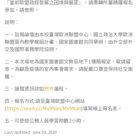
「當前歐盟政經發展之困境與展望」，請惠轉所屬踴躍報名
參加，請查照。
說明：
一、旨揭論壇由本校臺灣歐洲聯盟中心、國立政治大學歐洲
聯盟莫內教學模組計畫、國家圖書館共同舉辦，由外交部外
交及國際事務學院協辦。
二、本次場地為國家圖書館文教區地下1樓簡報室，敬請留
意。為顧及疫情的室內集會需求，請配戴口罩並保持社交距
離。
三、論壇資訊詳如
附件
議程。
四、報名方式:請至臺灣歐盟中心網站
(
https://reurl.cc/Mv9Nan/Mv9Nan
)
填寫線上報名表。
五、可登錄公務人員學習時數2小時。
Last Updated: June 03, 2020