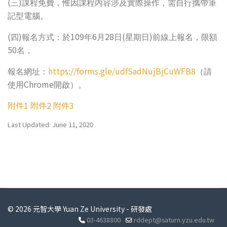
(
)
三
課程免費，惟因課程內容涉及實際操作，需自行攜帶筆
記型電腦。
(
)
109
6
28
(
)
四
報名方式：於
年
月
日
星期日
前線上報名，限額
50
名，
https://forms.gle/udfSadNujBjCuWFB8
報名網址：
（請
Chrome
使用
開啟）。
附件1
附件2
附件3
Last Updated: June 11, 2020
© 2026 元智大學 Yuan Ze University - 研發處
03-4638800
rddept@saturn.yzu.edu.tw