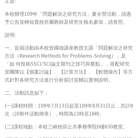
:
主旨
109
本校辦理
年「問題解決之研究方法」夏令營活動，請惠
予公告並轉知貴校所屬教師及研究生報名參加，請查照。
:
說明
一、旨揭活動由本校曾國雄講座教授主講「問題解決之研究
Research Methods for Problems-Solving
方法（
）」及
SSCI/SCI
「如
何投稿
論文期刊之技巧與要點」，搭配研究
室團隊以【個案討論】、【計算方法】、【軟體操作】等方
式針對各研究方法進行分析探討並輔以實例說明。
二、活動訊息如下：
(
)
109
7
13
109
8
31
8
一
課程時間：
年
月
日起至
年
月
日止，共計
13
16
次（詳附件活動簡章），時間為
時至
時。
(
)
6
630
二
課程地點：本校三峽校區公共事務學院
樓
教室。