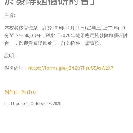
:
主旨
109
11
11
(
)
9
10
本校餐旅管理系，訂於
年
月
日
星期三
上午
時
5
30
2020
分至下午
時
分，舉辦「
年蔬果應用於發酵麵糰研討
會」，歡迎貴屬踴躍參加，詳如附件，請查照。
:
說明
https://forms.gle/j34Zb7PsuS5AsW2X7
報名網址：
附件01
附件02
Last Updated: October 19, 2020