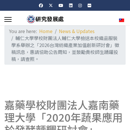
Sele
You are here:
Home
News & Updates
輔仁大學學校財團法人輔仁大學檢送本校織品服裝
學系舉辦之「2026台灣紡織產業加值創新研討會」徵
稿訊息，惠請協助公告周知，並鼓勵貴校師生踴躍投
稿，請查照。
嘉藥學校財團法人嘉南藥
理大學「2020年蔬果應用
於發酵麵糰研討會」