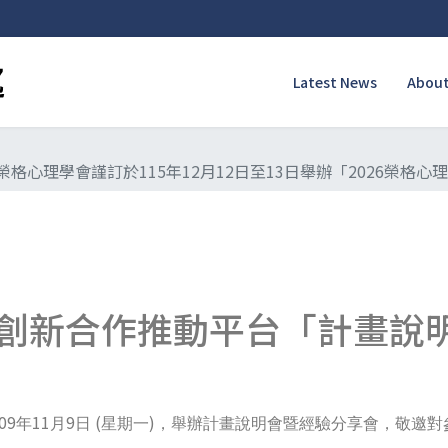
Latest News
About
格心理學會謹訂於115年12月12日至13日舉辦「2026榮格
創新合作推動平台「計畫說
09
11
9
(
)
年
月
日
星期一
，舉辦計畫說明會暨經驗分享會，敬邀對