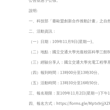
公告並惠予公假。
說明:
一、科技部「臺歐盟創新合作推動計畫」之自
二、活動資訊：
109
11
9
(
)
（一）日期：
年
月
日
星期一
。
B
（二）地點：國立交通大學光復校區科學三館
（三）經驗分享人：國立交通大學光電工程學
13
00
13
30
（四）報到時間：
時
分至
時
分。
13
30
16
50
（五）活動時間：
時
分至
時
分。
109
11
2
(
)
1
三、報名期限：至
年
月
日
星期一
下午
https://forms.gle/Mptx9rjj
四、報名方式：