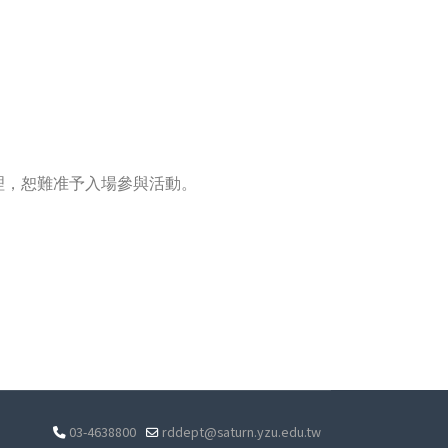
理，恕難准予入場參與活動。
03-4638800
rddept@saturn.yzu.edu.tw