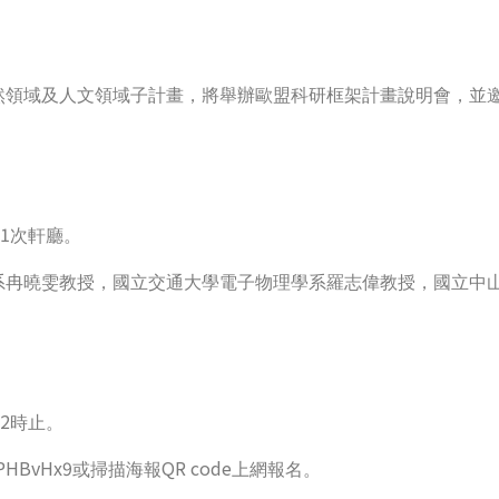
然領域及人文領域子計畫，將舉辦歐盟科研框架計畫說明會，並
1
次軒廳。
系冉曉雯教授，國立交通大學電子物理學系羅志偉教授，國立中
2
時止。
XZPHBvHx9
QR code
或掃描海報
上網報名。