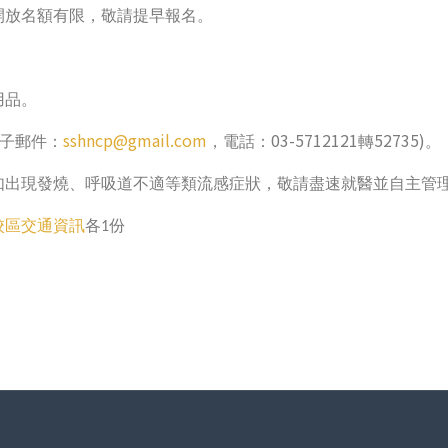
開放名額有限，敬請提早報名。
用品。
sshncp@gmail.com
03-5712121
52735)
子郵件：
，電話：
轉
。
如出現發燒、呼吸道不適等類流感症狀，敬請盡速就醫並自主管
校區交通資訊
各
份
1