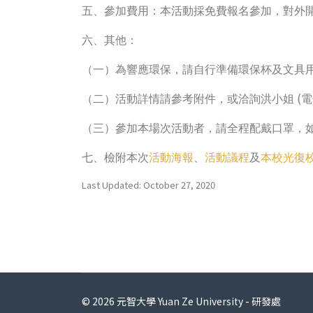
五、參加費用：本活動採免費報名參加，對外
六、其他：
（一）為響應環保，請自行準備環保杯及文具
(
（二）活動詳情請參考附件，或洽詢洪小姐
電
（三）參加本場次活動者，請全程配戴口罩，
七、檢附本次
活動海報
、
活動議程
及
本校光復
Last Updated: October 27, 2020
© 2026 元智大學 Yuan Ze University - 研發處