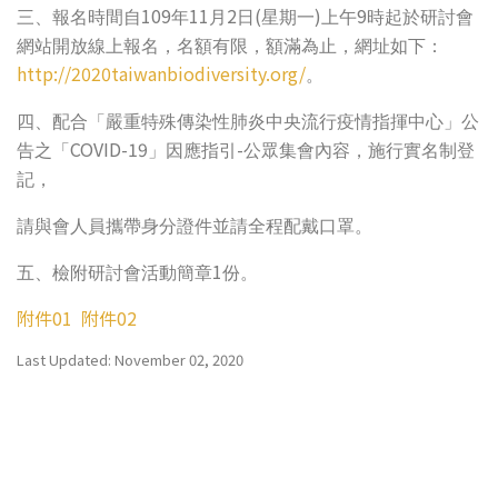
109
11
2
(
)
9
三、報名時間自
年
月
日
星期一
上午
時起於研討會
網站開放線上報名，名額有限，額滿為止，
網址如下：
http://2020taiwanbiodiversity.org/
。
四、配合「嚴重特殊傳染性肺炎中央流行疫情指揮中心」公
COVID-19
-
告之「
」因應指引
公眾集會內容，施行實名制登
記，
請與會人員攜帶身分證件並請全程配戴口罩。
1
五、檢附研討會活動簡章
份。
附件01
附件02
Last Updated: November 02, 2020