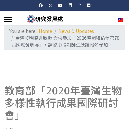
Sele
You are here:
Home
News & Updates
台灣發明協會敬邀 貴校參加「2026德國紐倫堡第78
屆國際發明展」，請協助轉知師生踴躍報名參加。
教育部「2020年臺灣生物
多樣性執行成果國際研討
會」