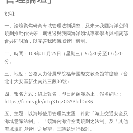
說明:
一、論壇聚焦研商海域管理法制調整，及未來我國海洋空間
規劃推動作法等，期透過與我國海洋領域專家學者與相關部
會共同討論，以完善我國海域管理機制。
109
11
25
9
30
17
30
二、時間：
年
月
日（星期三）
時
分至
時
分。
三、地點：公務人力發展學院福華國際文教會館前瞻廳（台
30
北市大安區新生南路三段
號）
四、報名方式：線上報名，即日起額滿為止，報名網址：
https://forms.gle/nTq3TqZCGYPbdDnK6
五、主題：以海域使用管理為主題，針對「海上交通安全及
海域意識法制」、「領海內海洋空間規劃之法制」及「其他
海域規劃與管理之展望」三議題進行探討。