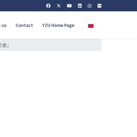
Select your language
 us
Contact
YZU Home Page
討會」