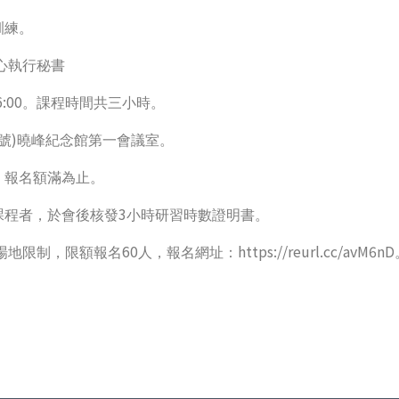
訓練。
心執行秘書
6:00
。課程時間共三小時。
)
號
曉峰紀念館第一會議室。
，報名額滿為止。
3
課程者，於會後核發
小時研習時數證明書。
60
https://reurl.cc/avM6nD
場地限制，限額報名
人，報名網址：