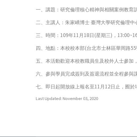
一、講題：研究倫理核心精神與相關案例教育
二、主講人：朱家嶠博士
臺灣大學研究倫理中
109
11
18
(
)
13:00~1
三、時間：
年
月
日
星期三
，
(
55
四、地點：本校校本部
台北市士林區華岡路
五、本活動歡迎本校教職員生及校外人士參加
六、參與學員完成簽到及簽退流程並全程參與
11
12
七、即日起開放線上報名至
月
日止，囿於
Last Updated: November 03, 2020