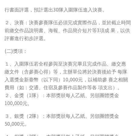
30
行書面評選，預計選出
隊入圍隊伍進入決賽。
２、決賽：決賽參賽隊伍必須完成實際作品，並於截止時間
3
前繳交作品說明書、海報、作品簡介短片等
項成
果，以供
評審進行初步評選。
(
)
二
獎項：
１、入圍隊伍若全程參與至決賽完畢且完成作品、繳交應
繳文件（含參賽心得）等，主辦單位將於決賽後給予
每隊
10,000
入選獎金新臺幣（以下同）
元，以補助參
賽之相關
費用（如：交通、住宿及參賽作品製作等各
項支出）。
1
２、金獎（
隊）：本部獎狀每人乙紙、另頒團體獎金
100,000
元。
2
３、銀獎（
隊）：本部獎狀每人乙紙、另頒團體獎金
50,000
元。