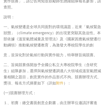
實作競賽」，請公告周知並鼓勵師生踴躍組隊報名參加，請
查照。
說明：
一、氣候變遷是全球共同面對的環境議題，近來「氣候緊急
climate emergency
狀態」（
）的出現更突顯其急迫性。本
部依據《溫室氣體減量及管理法》及《國家因應氣候變遷行
動綱領》推動氣候變遷教育，為激發大專校院學生的創
意，並深化對於氣候行動與實作能力，特舉辦旨揭競賽。
二、旨揭競賽係開放予全國公私立大專校院學生（含研究
生）組隊參加，選擇與氣候變遷調適八大領域或溫室氣體減
量相關之題目，創意實作的作品形式不拘。競賽辦理方式、
獎項、報名方式摘要如下（詳如
附件
）：
(
)
一
競賽辦理方式：
１、初賽：繳交書面創意企劃書，由主辦單位邀請評審進