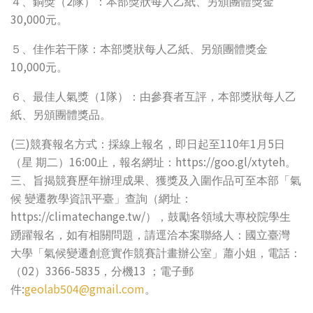
2
４、銅獎（
隊）：本部獎狀每人乙紙、另頒團體獎金
30,000
元。
５、佳作若干隊：本部獎狀每人乙紙、另頒團體獎金
10,000
元。
1
６、最佳人氣獎（
隊）：由參賽者互評，本部獎狀每人乙
紙、另頒團體獎品。
(
)
110
1
5
三
競賽報名方式：採線上報名，即日起至
年
月
日
16:00
https://goo.gl/xtyteh
（星
期二）
止，報名網址：
。
三、旨揭競賽歷年辦理成果、獲獎及入圍作品可至本部「氣
候
變遷教學資訊平臺」查詢（網址：
https://climatechange.tw/
），鼓勵各領域大專校院學生
踴躍報名，如有相關問題，請逕洽本案聯絡人：國立臺灣
大學「氣候變遷創意實作競賽計畫辦公室」蕭小姐，電話：
02
3366-5835
13
（
）
，分機
；電子郵
:
geolab504@gmail.com
件
。