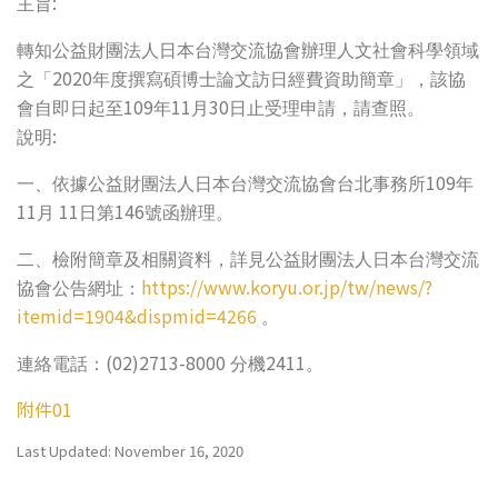
:
主旨
轉知公益財團法人日本台灣交流協會辦理人文社會科學領域
2020
之「
年度撰寫碩博士論文訪日經費資助簡章」，該協
109
11
30
會自即日起至
年
月
日止受理申請，請查照。
:
說明
109
一、依據公益財團法人日本台灣交流協會台北事務所
年
11
11
146
月
日第
號函辦理。
二、檢附簡章及相關資料，詳見公益財團法人日本台灣交流
https://www.koryu.or.jp/tw/news/?
協會公告網址：
itemid=1904&dispmid=4266
。
(02)2713-8000
2411
連絡電話：
分機
。
附件01
Last Updated: November 16, 2020