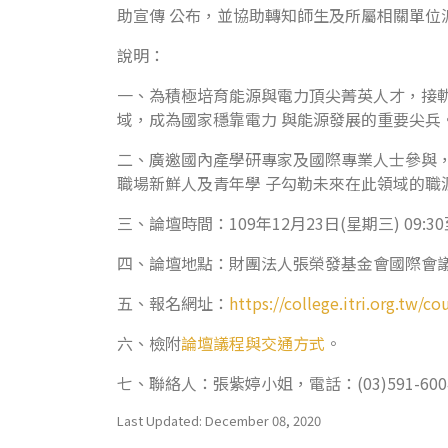
助宣傳 公布，並協助轉知師生及所屬相關單位
說明：
一、為積極培育能源與電力頂尖菁英人才，接軌
域，成為國家穩靠電力 與能源發展的重要尖兵
二、廣邀國內產學研專家及國際專業人士參與，
職場新鮮人及青年學 子勾勒未來在此領域的職
三、論壇時間：109年12月23日(星期三) 09:30至
四、論壇地點：財團法人張榮發基金會國際會議中
五、報名網址：
https://college.itri.org.tw
六、檢附
論壇議程與交通方式
。
七、聯絡人：張紫婷小姐，電話：(03)591-6004
Last Updated: December 08, 2020