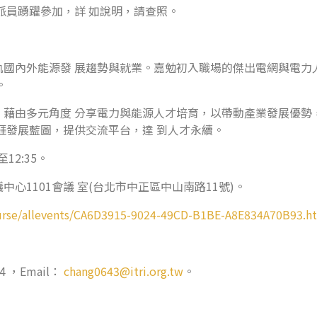
派員踴躍參加，詳 如說明，請查照。
國內外能源發 展趨勢與就業。嘉勉初入職場的傑出電網與電力
。
藉由多元角度 分享電力與能源人才培育，以帶動產業發展優勢
涯發展藍圖，提供交流平台，達 到人才永續。
12:35。
心1101會議 室(台北市中正區中山南路11號)。
/course/allevents/CA6D3915-9024-49CD-B1BE-A8E834A70B93.h
 ，Email：
chang0643@itri.org.tw
。