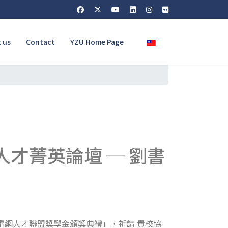
Select your language
 us
Contact
YZU Home Page
才菁英論壇 ─ 劉書
暨電網人才聯盟獎學金頒獎典禮」，祈請 貴校協