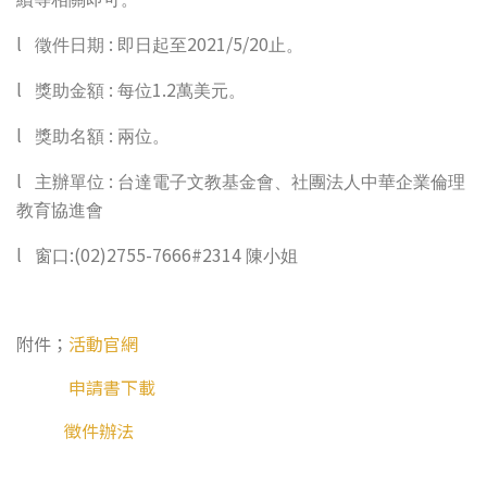
l
:
2021/5/20
徵件日期
即日起至
止。
l
:
1.2
獎助金額
每位
萬美元。
l
:
獎助名額
兩位。
l
:
主辦單位
台達電子文教基金會、社團法人中華企業倫理
教育協進會
l
:(02)2755-7666#2314
窗口
陳小姐
附件；
活動官網
申請書下載
徵件辦法