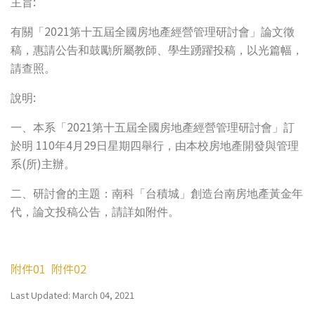
:
主旨
2021
有關「
第十五屆全國房地產經營管理研討會」論文徵
稿，惠請公告和鼓勵所屬教師、學生踴躍投稿，以光篇幅，
請查照。
:
說明
2021
一、本系「
第十五屆全國房地產經營管理研討會」訂
110
4
29
於明
年
月
日星期四舉行，由本校房地產開發與管理
(
)
系
所
主辦。
二、研討會的主題：南科「台積城」創造台南房地產黃金年
代，論文投稿公告，請詳如附件。
附件01
附件02
Last Updated: March 04, 2021