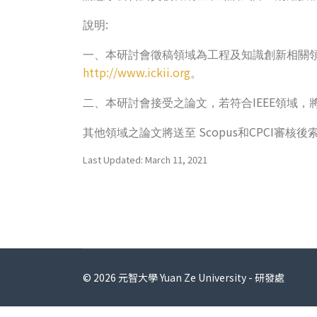
:
說明
一、本研討會徵稿領域為工程及知識創新相關
http://www.ickii.org
。
IEEE
二、本研討會接受之論文，若符合
領域，
Scopus
CPCI
其他領域之論文將送至
和
審核後
Last Updated: March 11, 2021
© 2026 元智大學 Yuan Ze University - 研發處