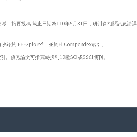
110
5
31
領域，摘要投稿
截止日期為
年
月
日，
研討會相關訊息請詳
IEEEXplore®
Ei Compendex
將收錄於
，並於
索引。
12
SCI
SSCI
索引。
優秀論文可推薦轉投到
種
或
期刊。