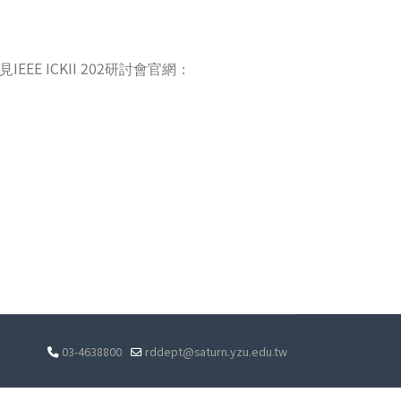
IEEE ICKII 202
見
研討會官網：
03-4638800
rddept@saturn.yzu.edu.tw