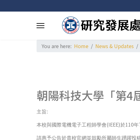
You are here:
Home
News & Updates
朝陽科技大學「第4
:
主旨
(IEEE)
110
本校與國際電機電子工程師學會
於
年
請惠予公告於貴校官網並鼓勵所屬師生踴躍投