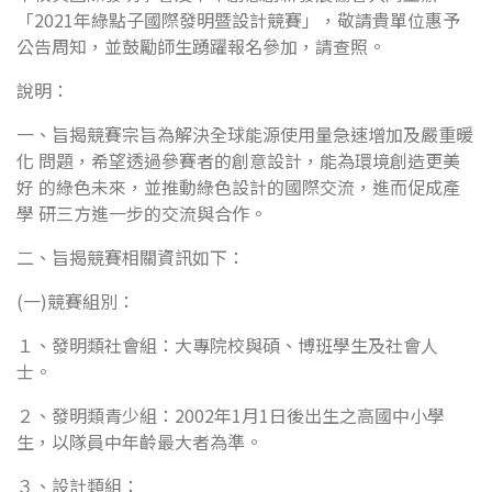
「2021年綠點子國際發明暨設計競賽」，敬請貴單位惠予
公告周知，並鼓勵師生踴躍報名參加，請查照。
說明：
一、旨揭競賽宗旨為解決全球能源使用量急速增加及嚴重暖
化 問題，希望透過參賽者的創意設計，能為環境創造更美
好 的綠色未來，並推動綠色設計的國際交流，進而促成產
學 研三方進一步的交流與合作。
二、旨揭競賽相關資訊如下：
(一)競賽組別：
１、發明類社會組：大專院校與碩、博班學生及社會人
士。
２、發明類青少組：2002年1月1日後出生之高國中小學
生，以隊員中年齡最大者為準。
３、設計類組：