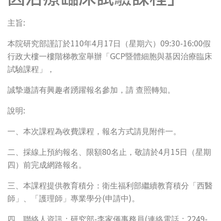
:
主旨
110
4
17
09:30-16:00
本院研究部謹訂於
年
月
日（星期六）
假
GCP
行政大樓一樓階梯教室舉辦「
暨體細胞與基因治療臨床
試驗課程」，
誠摯邀請有興趣者踴躍報名參加，請
查照轉知。
:
說明
一、本次課程為收費課程，報名方式請見附件一。
80
4
15
二、採線上預約報名、限額
名止，敬請於
月
日（星期
四）前完成網路報名。
三、本課程提供教育積分：衛生福利部繼續教育積分「西醫
(
)
師」、「護理師」專業學分
申請中
。
-
(
2249-
四、聯絡人資訊：研究部
李家儀事務員
連絡電話：