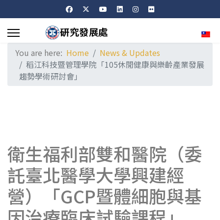
Sele
You are here:
Home
News & Updates
稻江科技暨管理學院「105休閒健康與樂齡產業發展
趨勢學術研討會」
衛生福利部雙和醫院（委
託臺北醫學大學興建經
營）「GCP暨體細胞與基
因治療臨床試驗課程」