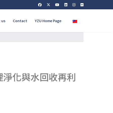
Select your language
 us
Contact
YZU Home Page
理淨化與水回收再利