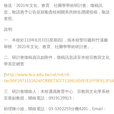
2021
檢送「
年文化、教育、社團學學術研討會」徵稿訊
息，敬請惠予公告並鼓勵貴校相關系所師生踴躍投稿，敬請
查照。
:
說明
110
6
3
(
)
一、本校於
年
月
日
星期四
，假本校聖印廳和竹溪廳
2021
舉辦
「
年文化、教育、社團學學術研討會」。
二、研討會徵稿資訊如附件，徵稿訊息請至本校宗教與文化
學系官網查
(
http://www.hcu.edu.tw/ird/ird/zh-
tw/95F2971152A24FCBBE73CC713991850F/E1FF9F813F5
三、研討會聯絡人：本校通識教育中心、宗教與文化學系林
0919129915
至善副教授，聯絡電話：
；
03-5302255
4201
Email
助理陳小姐，聯絡電話：
分機
，
：